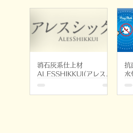
消石灰系仕上材
抗
ALESSHIKKUI(アレスシ
水
ックイ)
ク